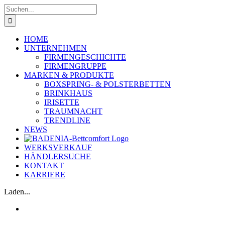
Skip
Suche
to
nach:
content
HOME
UNTERNEHMEN
FIRMENGESCHICHTE
FIRMENGRUPPE
MARKEN & PRODUKTE
BOXSPRING- & POLSTERBETTEN
BRINKHAUS
IRISETTE
TRAUMNACHT
TRENDLINE
NEWS
WERKSVERKAUF
HÄNDLERSUCHE
KONTAKT
KARRIERE
Laden...