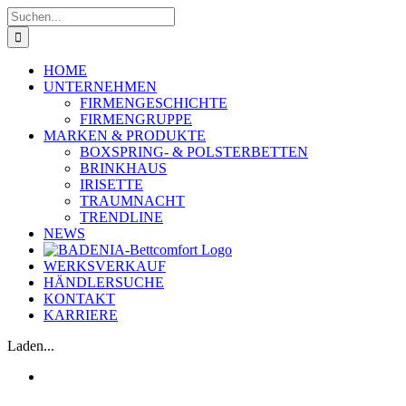
Skip
Suche
to
nach:
content
HOME
UNTERNEHMEN
FIRMENGESCHICHTE
FIRMENGRUPPE
MARKEN & PRODUKTE
BOXSPRING- & POLSTERBETTEN
BRINKHAUS
IRISETTE
TRAUMNACHT
TRENDLINE
NEWS
WERKSVERKAUF
HÄNDLERSUCHE
KONTAKT
KARRIERE
Laden...